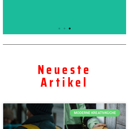
Hard Rock Cafe
München
Neueste
Das Münchener Hard Rock Cafe
befindet sich an der Adresse Platzl 1,
Artikel
in sehr zentraler Lage mitten in der
Altstadt. Es liegt gegenüber...
Klicken Sie hier
MODERNE KREATIVKÜCHE