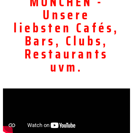
MÜNCHEN -
Unsere
liebsten Cafés,
Bars, Clubs,
Restaurants
uvm.