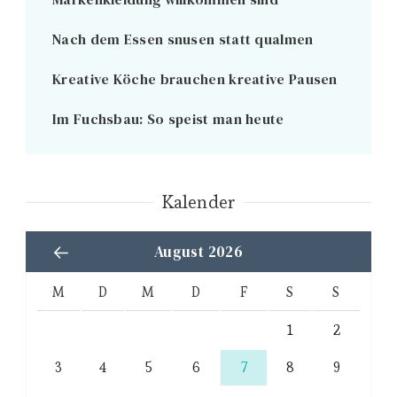
Nach dem Essen snusen statt qualmen
Kreative Köche brauchen kreative Pausen
Im Fuchsbau: So speist man heute
Kalender
August 2026
M
D
M
D
F
S
S
1
2
3
4
5
6
7
8
9