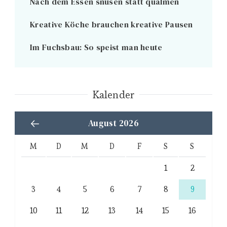
Nach dem Essen snusen statt qualmen
Kreative Köche brauchen kreative Pausen
Im Fuchsbau: So speist man heute
Kalender
August 2026
M
D
M
D
F
S
S
1
2
3
4
5
6
7
8
9
10
11
12
13
14
15
16