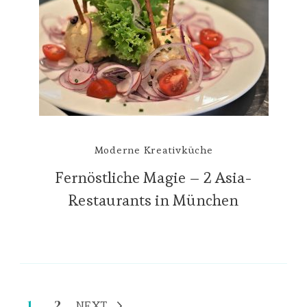
Moderne Kreativküche
Fernöstliche Magie – 2 Asia-
Restaurants in München
Seitennummerierung
Page
Page
1
2
NEXT