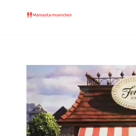
Mamasita-Muenchen.de – angesagte Restaurants 
Mamasita-muenchen.de